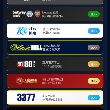
志使用的坚定决心，对于凝聚全党意志、
带头维护党徽党旗的尊严，规范使用党徽
牢记初心使命，在学院各项工作中奋勇争
党委书记邓艳华
在总结中
强调，习近
师无上光荣，要以回信精神为指引，大力
育带着温度落地，把立德树人贯穿于教育
锤炼品格、学习知识、创新发展、奉献祖国
提高教书育人本领。