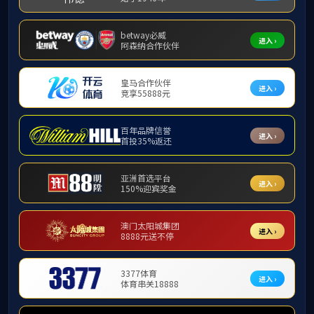
院长
主持
负责
联系
办公
党委
分管
联系
办公
副院