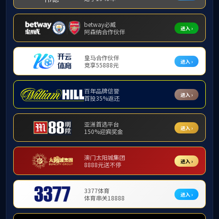
谐又激烈。套圈项目则成为全场最欢乐的
“
个人
压轴项目拔河比赛将现场气氛推向顶点。
绷作响，队员们咬紧牙关、齐声
喊着口号
，齐
经过两个多小时紧张而欢乐的比拼，
最终
B
现了团队的凝聚力，获得了二、三等奖，并由
智联万物，以专业之志凝聚奋进力量；乐
缓身心，
更以赛场为
“
第二课堂
”
，凝聚了全院
风貌，为学院育人工作的高质量发展注入了蓬